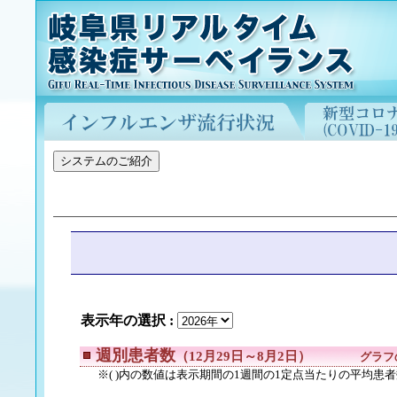
表示年の選択 :
週別患者数
（12月29日～8月2日）
グラフ
※( )内の数値は表示期間の1週間の1定点当たりの平均患